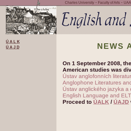
-
-
Charles University
Faculty of Arts
UAA
Ú A L K
NEWS 
Ú A J D
On 1 September 2008, the
American studies was div
Ústav anglofonních literatur
Anglophone Literatures an
Ústav anglického jazyka a d
English Language and ELT
Proceed to
ÚALK
/
ÚAJD